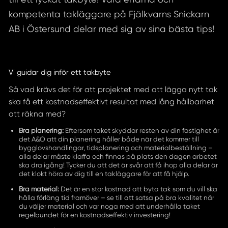
kompetenta takläggare på Fjälkvarns Snickarn
AB i Östersund delar med sig av sina bästa tips!
Vi guidar dig inför ett takbyte
Så vad krävs det för att projektet med att lägga nytt tak
ska få ett kostnadseffektivt resultat med lång hållbarhet
att räkna med?
Bra planering:
Eftersom taket skyddar resten av din fastighet är
det A&O att din planering håller både när det kommer till
bygglovshandlingar, tidsplanering och materialbeställning –
alla delar måste klaffa och finnas på plats den dagen arbetet
ska dra igång! Tycker du att det är svår att få ihop alla delar är
det klokt höra av dig till en takläggare för att få hjälp.
Bra material:
Det är en stor kostnad att byta tak som du vill ska
hålla förläng tid framöver – se till att satsa på bra kvalitet när
du väljer material och var noga med att underhålla taket
regelbundet för en kostnadseffektiv investering!