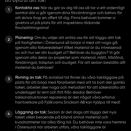
att byta ut ditt tak!
Kontakta oss:
När du gör av dig till oss så tar vi ett ordentligt
samtal där vi går igenom dina förväntningar och behov för
att skriva ihop en offert till dig. Finns behovet kommer vi
givetvis ut på plats för att inspektera rådande
förutsättningarna!
Planering:
Om du väljer att anlita oss för att lägga ditt tak
på fastigheten i Östersund så börjar vi med att noga gå
igenom alla förberedelser! Vilket material är du intresserad
av och hur ser din budget ut? Behöver du bygglov? Vi går
igenom alla delar av projektet som: material, mått, tillstånd,
försäkringar, tidsplan och budget. För att sedan beställa allt
material du behöver!
Rivning av tak:
På avtalad tid finner du våra takläggare på
plats för att börja med förarbetet med att ta bort det gamla
taket, arbetet sker noga och metodiskt för att säkerställa att
underlaget är rent och fritt från skador. Behöver
takkonstruktionen repareras är det något våra erfarna
hantverkare på Fjälkvarns Snickarn AB kan hjälpa till med!
Läggning av tak:
Sedan är det dags att lägga det nya
taket vilket beroende på bland annat material och
kvadratmeter tar olika lång tid. Du behöver inte vara hemma
i Östersund när arbetet utförs, våra takläggare är