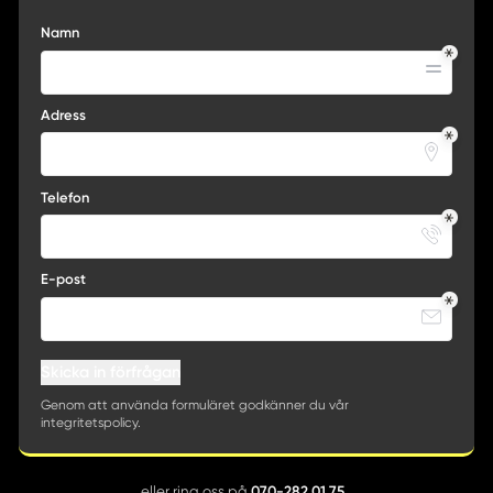
Namn
Adress
Telefon
E-post
Skicka in förfrågan
Genom att använda formuläret godkänner du vår
integritetspolicy.
070-282 01 75
eller ring oss på