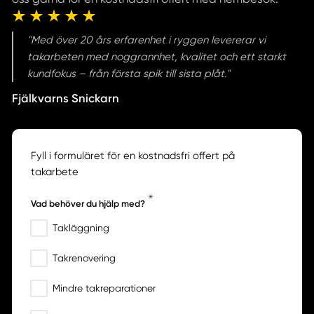
"Med över 20 års erfarenhet i ryggen levererar vi
takarbeten med noggrannhet, kvalitet och ett starkt
kundfokus – från första spik till sista plåt."
Fjälkvarns Snickarn
Fyll i formuläret för en kostnadsfri offert på
takarbete
Vad behöver du hjälp med?
Takläggning
Takrenovering
Mindre takreparationer