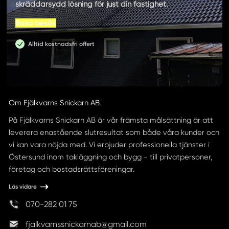
skräddarsydd lösning för just din fastighet.
Boka besök
Alltid kostnadsfri offert
Om Fjälkvarns Snickarn AB
På Fjälkvarns Snickarn AB är vår främsta målsättning är att
leverera enastående slutresultat som både våra kunder och
vi kan vara nöjda med. Vi erbjuder professionella tjänster i
Östersund inom takläggning och bygg - till privatpersoner,
företag och bostadsrättsföreningar.
Läs vidare
070-282 01 75
fjalkvarnssnickarnab@gmail.com