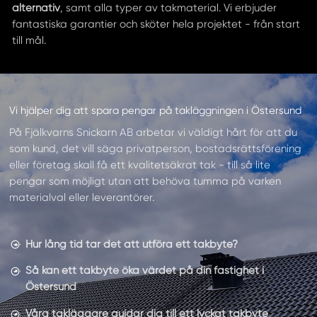
alternativ
, samt alla typer av takmaterial. Vi erbjuder
fantastiska garantier och sköter hela projektet - från start
till mål.
Vi hjälper dig att spara pengar på takläggningen i Östersund
På Fjälkvarns Snickarn AB arbetar vi väldigt hårt för att du
som kund, det vill säga privatperson, bostadsrättsförening
eller företag skall få ett kvalitetsäkrat tak - till så lite
pengar som möjligt utan att behöva tumma på varken
materialval eller leverantörer.
Hur lång tid tar det att utföra ett takbyte?
Så kan ett takbyte öka värdet på din fastighet i
Östersund
Våra takläggare guidar dig till ett lyckat takbyte