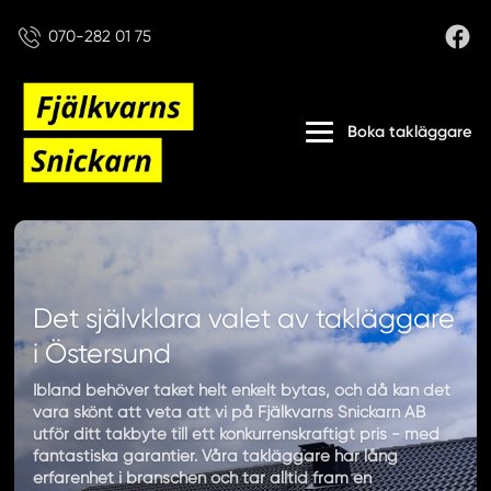
070-282 01 75
Boka takläggare
Det självklara valet av takläggare
i Östersund
Ibland behöver taket helt enkelt bytas, och då kan det
vara skönt att veta att vi på Fjälkvarns Snickarn AB
utför ditt takbyte till ett konkurrenskraftigt pris - med
fantastiska garantier. Våra takläggare har lång
erfarenhet i branschen och tar alltid fram en